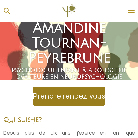
Passer
au
contenu
Amandine
principal
Tournan-
Peyrebrune
psychologue enfant & adolescent
docteure en neuropsychologie
Prendre rendez-vous
Qui suis-je?
Depuis plus de dix ans, j'exerce en tant que